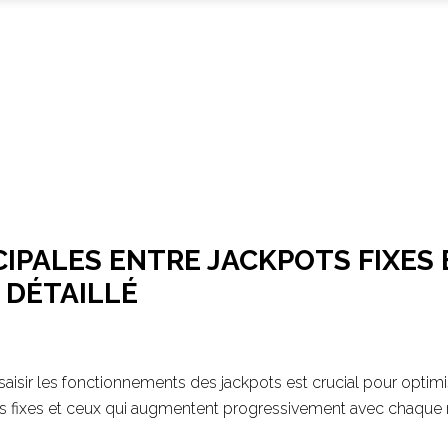
CIPALES ENTRE JACKPOTS FIXES
 DÉTAILLÉ
aisir les fonctionnements des jackpots est crucial pour optimi
ots fixes et ceux qui augmentent progressivement avec chaque 