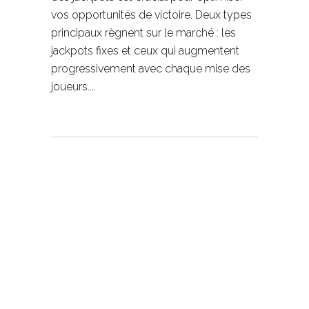
vos opportunités de victoire. Deux types
principaux règnent sur le marché : les
jackpots fixes et ceux qui augmentent
progressivement avec chaque mise des
joueurs.