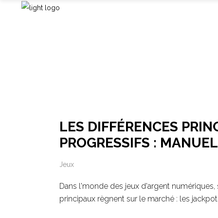
LES DIFFÉRENCES PRIN
PROGRESSIFS : MANUEL
Jeux
Dans l'monde des jeux d'argent numériques, s
principaux règnent sur le marché : les jackp