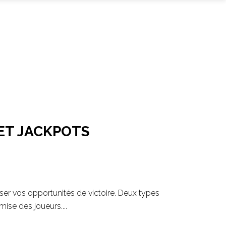
 ET JACKPOTS
ser vos opportunités de victoire. Deux types
mise des joueurs.