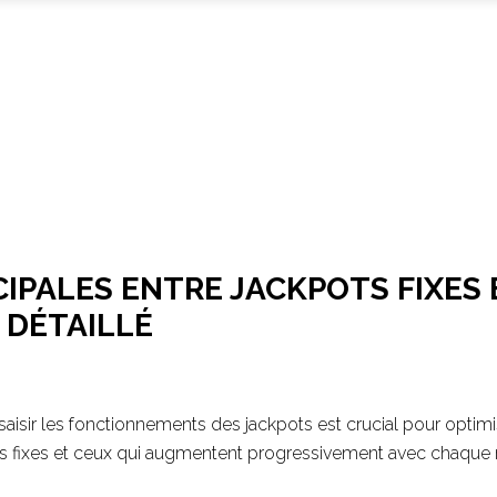
CIPALES ENTRE JACKPOTS FIXES
 DÉTAILLÉ
aisir les fonctionnements des jackpots est crucial pour optimi
ots fixes et ceux qui augmentent progressivement avec chaque 