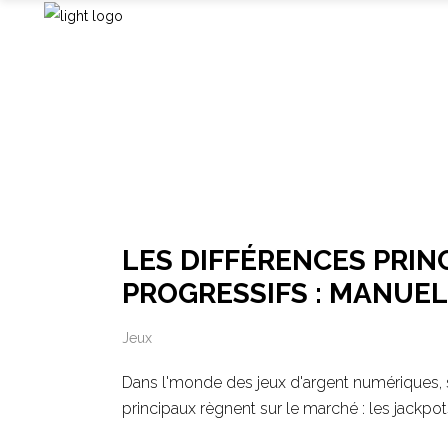
LES DIFFÉRENCES PRIN
PROGRESSIFS : MANUEL
Jeux
Dans l'monde des jeux d'argent numériques, s
principaux règnent sur le marché : les jackp