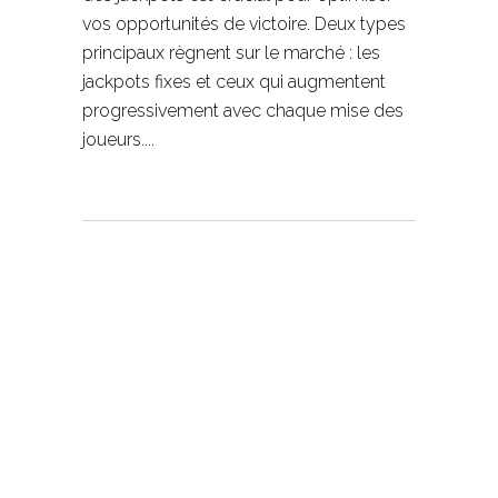
vos opportunités de victoire. Deux types
principaux règnent sur le marché : les
jackpots fixes et ceux qui augmentent
progressivement avec chaque mise des
joueurs.