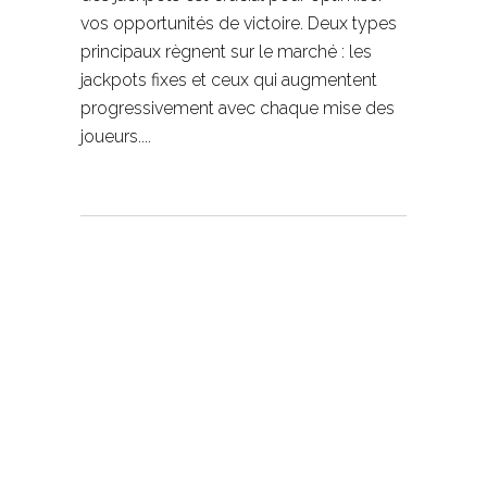
vos opportunités de victoire. Deux types
principaux règnent sur le marché : les
jackpots fixes et ceux qui augmentent
progressivement avec chaque mise des
joueurs.