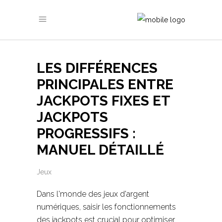
LES DIFFÉRENCES
PRINCIPALES ENTRE
JACKPOTS FIXES ET
JACKPOTS
PROGRESSIFS :
MANUEL DÉTAILLÉ
Jeux
Dans l'monde des jeux d'argent
numériques, saisir les fonctionnements
des jackpots est crucial pour optimiser