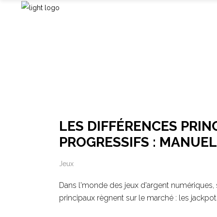
LES DIFFÉRENCES PRIN
PROGRESSIFS : MANUEL
Jeux
Dans l'monde des jeux d'argent numériques, s
principaux règnent sur le marché : les jackp