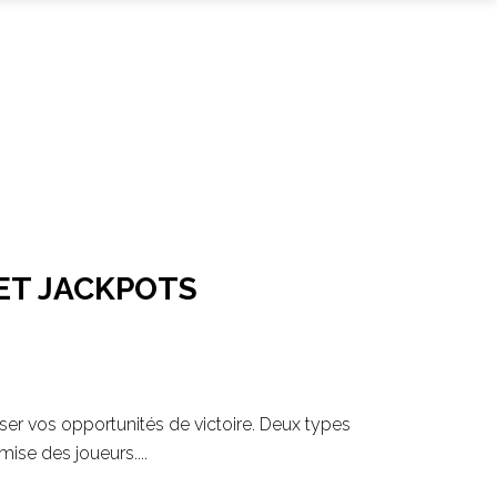
 ET JACKPOTS
ser vos opportunités de victoire. Deux types
mise des joueurs.