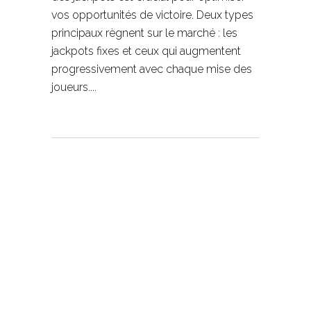
vos opportunités de victoire. Deux types
principaux règnent sur le marché : les
jackpots fixes et ceux qui augmentent
progressivement avec chaque mise des
joueurs.