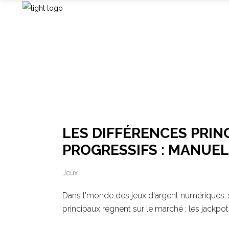
LES DIFFÉRENCES PRIN
PROGRESSIFS : MANUEL
Jeux
Dans l'monde des jeux d'argent numériques, s
principaux règnent sur le marché : les jackp