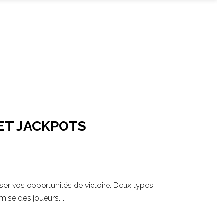
 ET JACKPOTS
ser vos opportunités de victoire. Deux types
mise des joueurs.