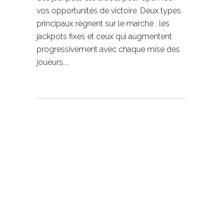
vos opportunités de victoire. Deux types
principaux règnent sur le marché : les
jackpots fixes et ceux qui augmentent
progressivement avec chaque mise des
joueurs.