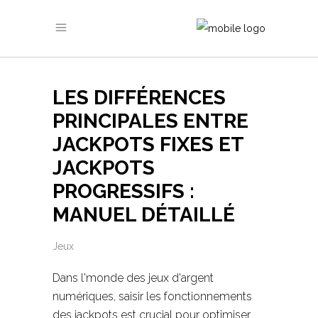
LES DIFFÉRENCES
PRINCIPALES ENTRE
JACKPOTS FIXES ET
JACKPOTS
PROGRESSIFS :
MANUEL DÉTAILLÉ
Jeux
Dans l'monde des jeux d'argent
numériques, saisir les fonctionnements
des jackpots est crucial pour optimiser