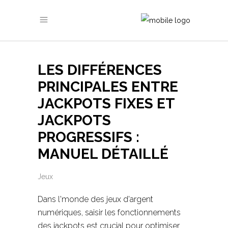
LES DIFFÉRENCES
PRINCIPALES ENTRE
JACKPOTS FIXES ET
JACKPOTS
PROGRESSIFS :
MANUEL DÉTAILLÉ
Jeux
Dans l'monde des jeux d'argent
numériques, saisir les fonctionnements
des jackpots est crucial pour optimiser