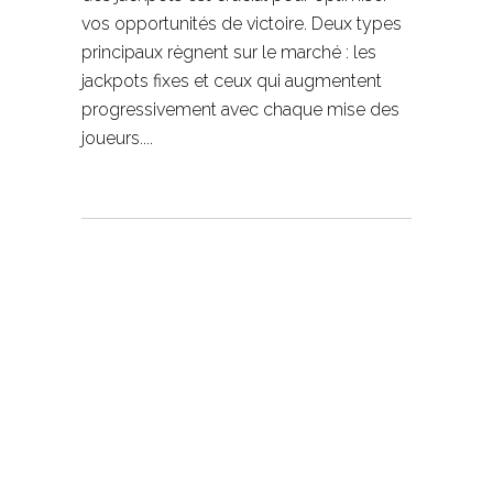
vos opportunités de victoire. Deux types
principaux règnent sur le marché : les
jackpots fixes et ceux qui augmentent
progressivement avec chaque mise des
joueurs.