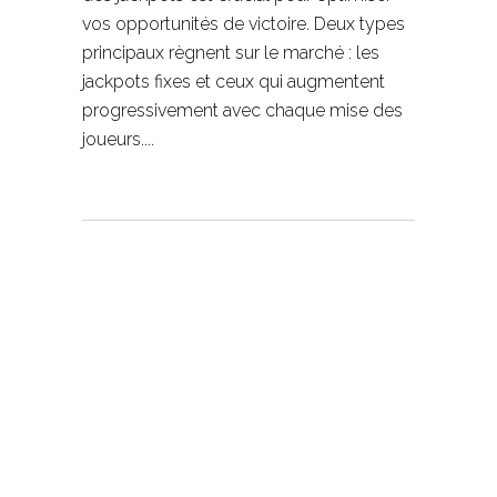
vos opportunités de victoire. Deux types
principaux règnent sur le marché : les
jackpots fixes et ceux qui augmentent
progressivement avec chaque mise des
joueurs.