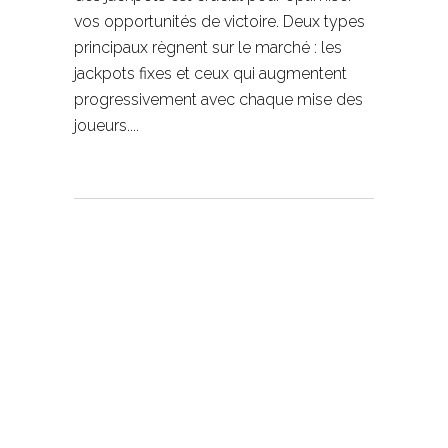
vos opportunités de victoire. Deux types
principaux règnent sur le marché : les
jackpots fixes et ceux qui augmentent
progressivement avec chaque mise des
joueurs.