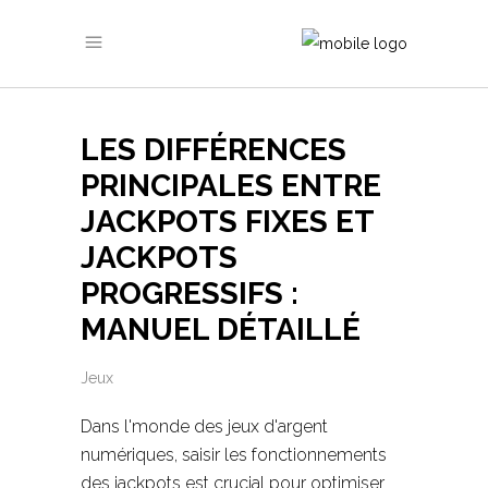
LES DIFFÉRENCES
PRINCIPALES ENTRE
JACKPOTS FIXES ET
JACKPOTS
PROGRESSIFS :
MANUEL DÉTAILLÉ
Jeux
Dans l'monde des jeux d'argent
numériques, saisir les fonctionnements
des jackpots est crucial pour optimiser