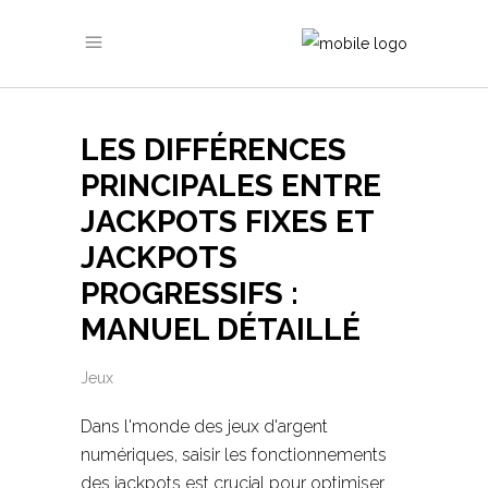
LES DIFFÉRENCES
PRINCIPALES ENTRE
JACKPOTS FIXES ET
JACKPOTS
PROGRESSIFS :
MANUEL DÉTAILLÉ
Jeux
Dans l'monde des jeux d'argent
numériques, saisir les fonctionnements
des jackpots est crucial pour optimiser