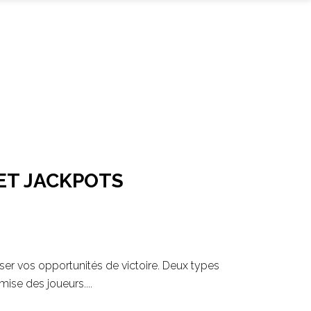
 ET JACKPOTS
ser vos opportunités de victoire. Deux types
mise des joueurs.