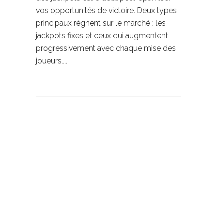
vos opportunités de victoire. Deux types
principaux règnent sur le marché : les
jackpots fixes et ceux qui augmentent
progressivement avec chaque mise des
joueurs.