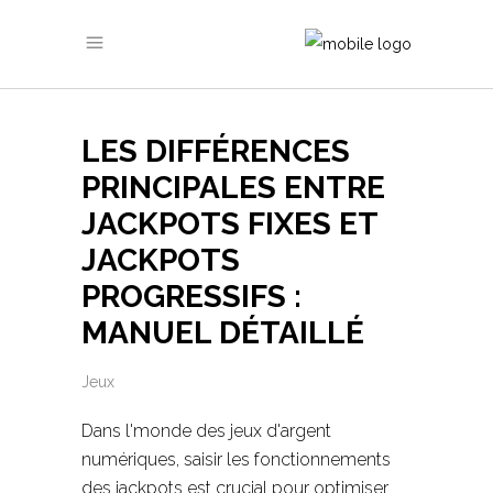
LES DIFFÉRENCES
PRINCIPALES ENTRE
JACKPOTS FIXES ET
JACKPOTS
PROGRESSIFS :
MANUEL DÉTAILLÉ
Jeux
Dans l'monde des jeux d'argent
numériques, saisir les fonctionnements
des jackpots est crucial pour optimiser