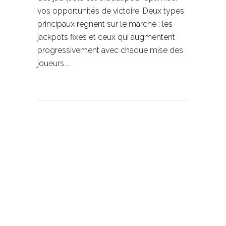
vos opportunités de victoire. Deux types
principaux règnent sur le marché : les
jackpots fixes et ceux qui augmentent
progressivement avec chaque mise des
joueurs.