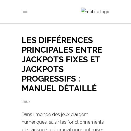
LES DIFFÉRENCES
PRINCIPALES ENTRE
JACKPOTS FIXES ET
JACKPOTS
PROGRESSIFS :
MANUEL DÉTAILLÉ
Jeux
Dans l'monde des jeux d'argent
numériques, saisir les fonctionnements
des jackpots est crucial pour optimiser