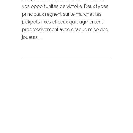
vos opportunités de victoire. Deux types
principaux règnent sur le marché : les
jackpots fixes et ceux qui augmentent
progressivement avec chaque mise des
joueurs.