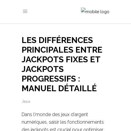
LES DIFFÉRENCES
PRINCIPALES ENTRE
JACKPOTS FIXES ET
JACKPOTS
PROGRESSIFS :
MANUEL DÉTAILLÉ
Jeux
Dans l'monde des jeux d'argent
numériques, saisir les fonctionnements
des jackpots est crucial pour optimiser