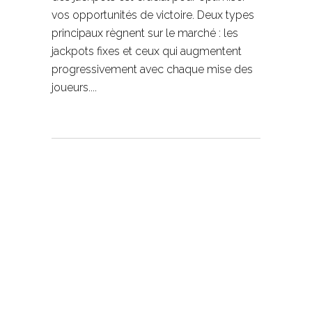
vos opportunités de victoire. Deux types
principaux règnent sur le marché : les
jackpots fixes et ceux qui augmentent
progressivement avec chaque mise des
joueurs.