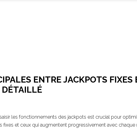
CIPALES ENTRE JACKPOTS FIXES
 DÉTAILLÉ
aisir les fonctionnements des jackpots est crucial pour optimi
ots fixes et ceux qui augmentent progressivement avec chaque 